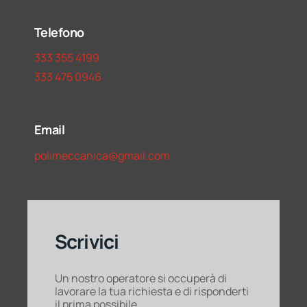
Telefono
333 355 4199
333 475 0946
Email
polimeccanica@gmail.com
Scrivici
Un nostro operatore si occuperà di
lavorare la tua richiesta e di risponderti
il prima possibile.