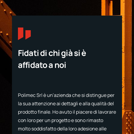
Fidati di chi già si è
affidato a noi
Polimec Srl è un’azienda che si distingue per
e
Ho a
la sua attenzione ai dettagli e alla qualità del
e
Srl 
prodotto finale. Ho avuto il piacere di lavorare
loro
con loro per un progetto e sono rimasto
tato
prod
molto soddisfatto della loro adesione alle
 e
tutt