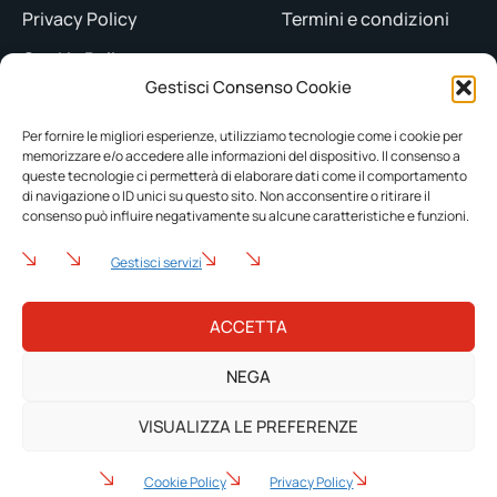
Privacy Policy
Termini e condizioni
Cookie Policy
Gestisci Consenso Cookie
Contatti
Per fornire le migliori esperienze, utilizziamo tecnologie come i cookie per
memorizzare e/o accedere alle informazioni del dispositivo. Il consenso a
PHONE
queste tecnologie ci permetterà di elaborare dati come il comportamento
di navigazione o ID unici su questo sito. Non acconsentire o ritirare il
333 355 4199 - 333 475 0946
consenso può influire negativamente su alcune caratteristiche e funzioni.
EMAIL
Gestisci servizi
polimeccanica@gmail.com
ACCETTA
Copyright © 2023 Polimec S.r.l. - P.IVA 10120531214 | Realizzato
NEGA
da
Web-Arte.it
.
VISUALIZZA LE PREFERENZE
Cookie Policy
Privacy Policy