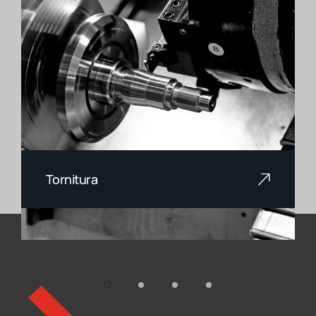
Tornitura
La tornitura è una lavorazione che
consiste nell’asportare del materiale
da un pezzo cilindrico o conico,
facendolo ruotare attorno al proprio
asse, utilizzando uno o più utensili
taglienti.